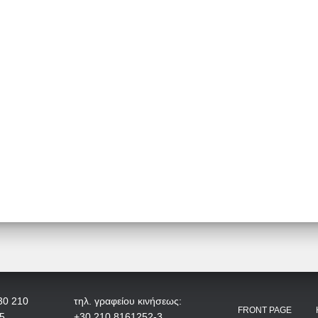
30 210
τηλ. γραφείου κινήσεως:
FRONT PAGE
5
+30 210 8161252-3