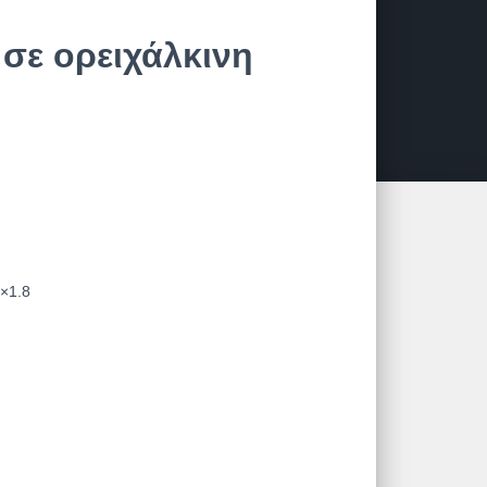
 σε ορειχάλκινη
×1.8