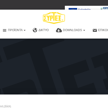
ΠΡΟΪΌΝΤΑ
ΔΊΚΤΥΟ
DOWNLOADS
ΕΠΙΚΟ
κινη βάση