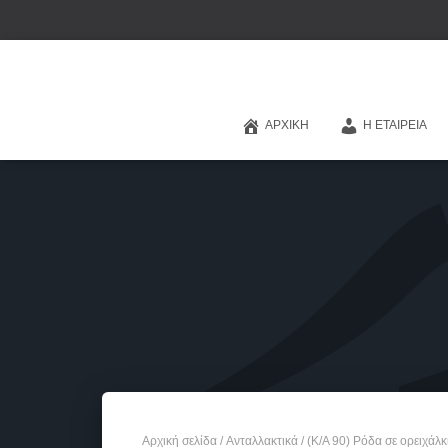
ΑΡΧΙΚΉ
Η ΕΤΑΙΡΕΊΑ
Αρχική σελίδα
/
Ανταλλακτικά
/ (Κ/Α 90) Ρόδα σε ορειχάλ