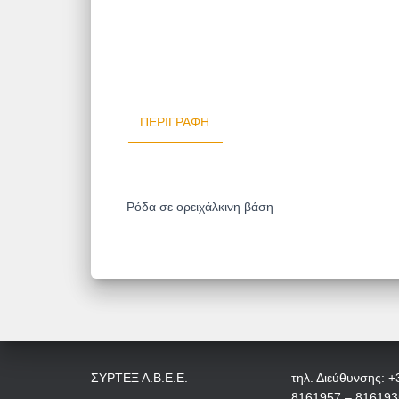
ΠΕΡΙΓΡΑΦΉ
Ρόδα σε ορειχάλκινη βάση
ΣΥΡΤΕΞ Α.Β.Ε.Ε.
τηλ. Διεύθυνσης: +
8161957 – 816193