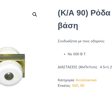
(Κ/Α 90) Ρόδα
βάση
Συνδυάζεται με τους οδηγούς:
Νο 500 Β.Τ.
ΔΙΑΣΤΑΣΕΙΣ (ΜxΠxYcm) : 4.5×1.2
Κατηγορία:
Ανταλλακτικά
Ετικέτες:
500
,
90