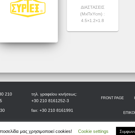
ΔΙΑΣΤΑΣΕΙΣ
(ΜxΠxYcm) :
4.5×1.2×1.8
30 210
τηλ. γραφείου κινήσεως:
FRONT PAGE
5
+30 210 8161252-3
+30
fax: +30 210 8161991
ΕΠΙΚΟ
στοσελίδα μας χρησιμοποιεί cookies!
Cookie settings
Συμφων