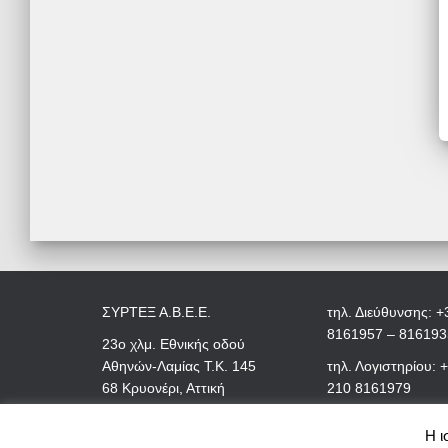
ΣΥΡΤΕΞ Α.Β.Ε.Ε.
τηλ. Διεύθυνσης: +
8161957 – 816193
23ο χλμ. Εθνικής οδού
Αθηνών-Λαμίας Τ.Κ. 145
τηλ. Λογιστηρίου: 
68 Κρυονέρι, Αττική
210 8161979
Η ι