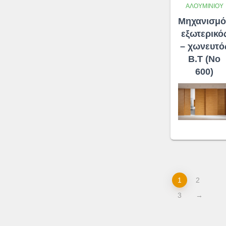
ΑΛΟΥΜΙΝΊΟΥ
Μηχανισμό
εξωτερικό
– χωνευτό
Β.Τ (No
600)
1
2
3
→