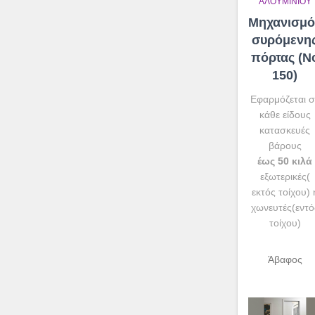
ΑΛΟΥΜΙΝΊΟΥ
Μηχανισμό
συρόμενη
πόρτας (N
150)
Εφαρμόζεται σ
κάθε είδους
κατασκευές
βάρους
έως 50 κιλά
εξωτερικές(
εκτός τοίχου) 
χωνευτές(εντό
τοίχου)
Άβαφος