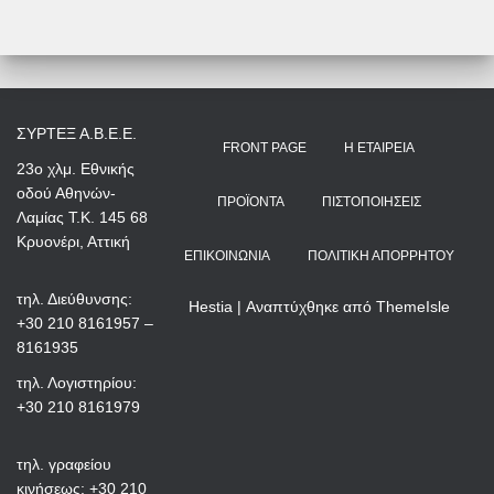
ΣΥΡΤΕΞ Α.Β.Ε.Ε.
FRONT PAGE
Η ΕΤΑΙΡΕΊΑ
23ο χλμ. Εθνικής
οδού Αθηνών-
ΠΡΟΪΌΝΤΑ
ΠΙΣΤΟΠΟΙΉΣΕΙΣ
Λαμίας Τ.Κ. 145 68
Κρυονέρι, Αττική
ΕΠΙΚΟΙΝΩΝΊΑ
ΠΟΛΙΤΙΚΉ ΑΠΟΡΡΉΤΟΥ
τηλ. Διεύθυνσης:
Hestia | Αναπτύχθηκε από
ThemeIsle
+30 210 8161957 –
8161935
τηλ. Λογιστηρίου:
+30 210 8161979
τηλ. γραφείου
κινήσεως: +30 210