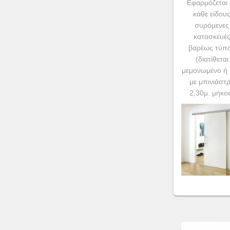
Εφαρμόζεται 
κάθε είδου
συρόμενες
κατασκευέ
βαρέως τύπ
(διατίθεται
μεμονωμένο ή 
με μπινιάστ
2,30μ. μήκο