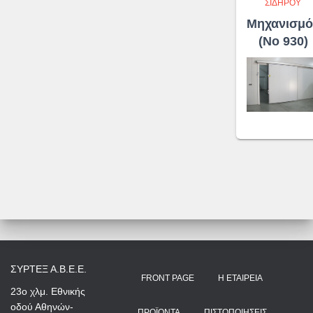
ΣΙΔΉΡΟΥ
Μηχανισμό
(No 930)
ΣΥΡΤΕΞ Α.Β.Ε.Ε.
FRONT PAGE
Η ΕΤΑΙΡΕΊΑ
23ο χλμ. Εθνικής
οδού Αθηνών-
ΠΡΟΪΌΝΤΑ
ΠΙΣΤΟΠΟΙΉΣΕΙΣ