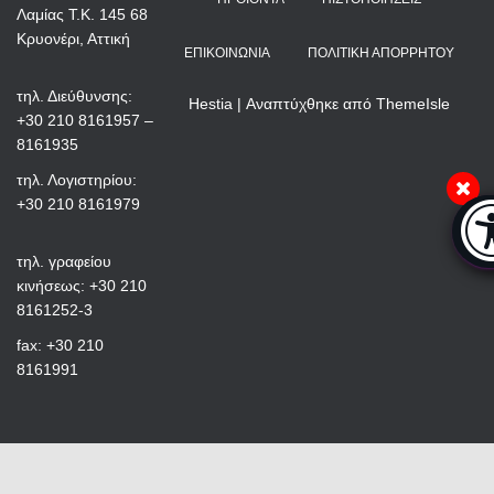
Λαμίας Τ.Κ. 145 68
Κρυονέρι, Αττική
ΕΠΙΚΟΙΝΩΝΊΑ
ΠΟΛΙΤΙΚΉ ΑΠΟΡΡΉΤΟΥ
τηλ. Διεύθυνσης:
Hestia | Αναπτύχθηκε από
ThemeIsle
+30 210 8161957 –
8161935
τηλ. Λογιστηρίου:
+30 210 8161979
Μπά
τηλ. γραφείου
κινήσεως: +30 210
8161252-3
fax: +30 210
8161991