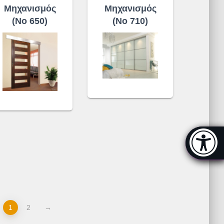
Μηχανισμός
Μηχανισμός
(No 650)
(No 710)
Μπάρα π
[
1
2
→