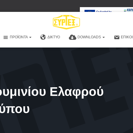
ΠΡΟΪΌΝΤΑ
ΔΊΚΤΥΟ
DOWNLOADS
ΕΠΙΚΟ
ουμινίου Ελαφρού
ύπου