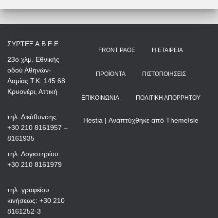
ΣΥΡΤΕΞ Α.Β.Ε.Ε.
FRONT PAGE
Η ΕΤΑΙΡΕΊΑ
23ο χλμ. Εθνικής
οδού Αθηνών-
ΠΡΟΪΌΝΤΑ
ΠΙΣΤΟΠΟΙΉΣΕΙΣ
Λαμίας Τ.Κ. 145 68
Κρυονέρι, Αττική
ΕΠΙΚΟΙΝΩΝΊΑ
ΠΟΛΙΤΙΚΉ ΑΠΟΡΡΉΤΟΥ
τηλ. Διεύθυνσης:
Hestia | Αναπτύχθηκε από
ThemeIsle
+30 210 8161957 –
8161935
τηλ. Λογιστηρίου:
+30 210 8161979
τηλ. γραφείου
κινήσεως: +30 210
8161252-3