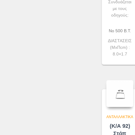
Συνδυάζεται
με τους
οδηγούς:
Νο 500 Β.Τ.
ΔΙΑΣΤΑΣΕΙΣ
(ΜxΠcm) :
8.0×1.7
ΑΝΤΑΛΛΑΚΤΙΚΆ
(Κ/Α 92)
Στόπ