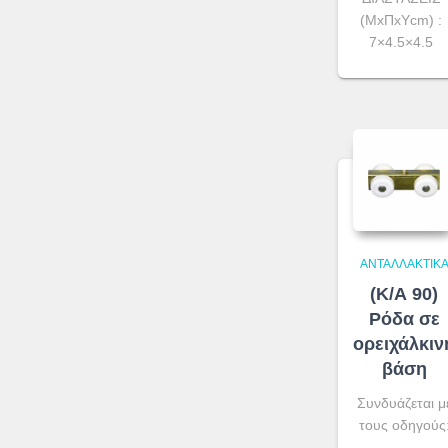
(ΜxΠxYcm) :
7×4.5×4.5
ΑΝΤΑΛΛΑΚΤΙΚ
(Κ/Α 90)
Ρόδα σε
ορειχάλκιν
βάση
Συνδυάζεται μ
τους οδηγούς