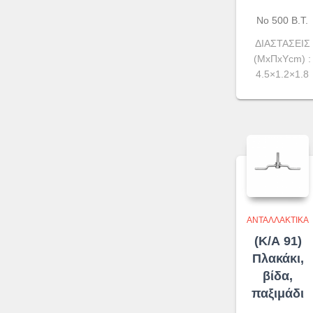
Νο 500 Β.Τ.
ΔΙΑΣΤΑΣΕΙΣ
(ΜxΠxYcm) :
4.5×1.2×1.8
ΑΝΤΑΛΛΑΚΤΙΚΆ
(Κ/Α 91)
Πλακάκι,
βίδα,
παξιμάδι