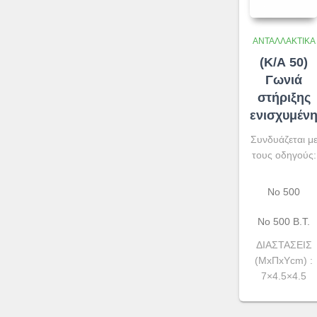
ΑΝΤΑΛΛΑΚΤΙΚΆ
(Κ/Α 50)
Γωνιά
στήριξης
ενισχυμέν
Συνδυάζεται μ
τους οδηγούς:
No 500
Νο 500 Β.Τ.
ΔΙΑΣΤΑΣΕΙΣ
(ΜxΠxYcm) :
7×4.5×4.5