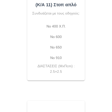
(Κ/Α 11) Στοπ απλό
Συνδυάζεται με τους οδηγούς:
No 400 Χ.Π.
Νο 600
Νο 650
Νο 910
ΔΙΑΣΤΑΣΕΙΣ (ΜxΠcm) :
2.5×2.5