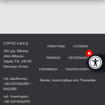
ΣΥΡΤΕΞ Α.Β.Ε.Ε.
FRONT PAGE
Η ΕΤΑΙΡΕΊΑ
23ο χλμ. Εθνικής
οδού Αθηνών-
Μπάρα π
ΠΡΟΪΌΝΤΑ
ΠΙΣΤΟΠΟΙΉΣΕΙΣ
Λαμίας Τ.Κ. 145 68
[
Κρυονέρι, Αττική
ΕΠΙΚΟΙΝΩΝΊΑ
ΠΟΛΙΤΙΚΉ ΑΠΟΡΡΉΤΟΥ
τηλ. Διεύθυνσης:
Hestia | Αναπτύχθηκε από
ThemeIsle
+30 210 8161957 –
8161935
τηλ. Λογιστηρίου:
+30 210 8161979