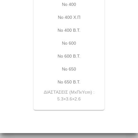
Νο 400
Νο 400 Χ.Π
Νο 400 Β.Τ.
Νο 600
Νο 600 Β.Τ.
Νο 650
Νο 650 Β.Τ.
ΔΙΑΣΤΑΣΕΙΣ (ΜxΠxΥcm) :
5.3×3.6×2.6