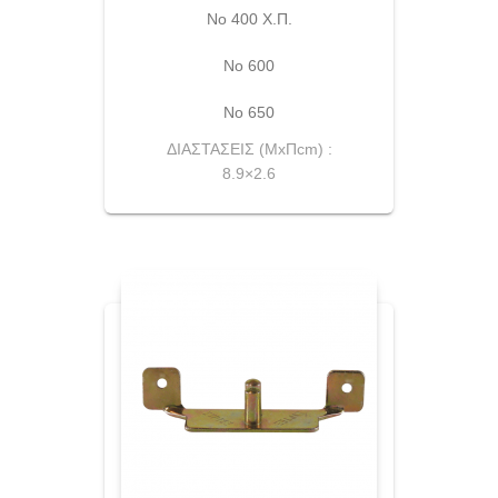
Νο 400 Χ.Π.
Νο 600
Νο 650
ΔΙΑΣΤΑΣΕΙΣ (ΜxΠcm) :
8.9×2.6