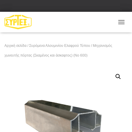
Ε
Ν
Α
Λ
Αρχική σελίδα
/
Συρόμενα Αλουμινίου Ελαφρού Τύπου
/ Μηχανισμός
Λ
Α
χωνευτής πόρτας (Σκαμένος και άσκαφτος) (No 600)
Γ
Ή
Π
Λ
Ο
Ή
Γ
Η
Σ
Η
Σ