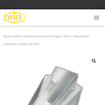
Ε
Ν
Α
Λ
Αρχική σελίδα
/
Συρόμενα Αλουμινίου Ελαφρού Τύπου
/ Μηχανισμός
Λ
Α
συρόμενης πόρτας (No 150)
Γ
Ή
Π
Λ
Ο
Ή
Γ
Η
Σ
Η
Σ