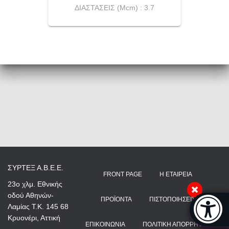
ΔΙΑΣΤΑΣΕΙΣ (Μcm) : 3.7
ΣΥΡΤΕΞ Α.Β.Ε.Ε.
FRONT PAGE
Η ΕΤΑΙΡΕΊΑ
23ο χλμ. Εθνικής
οδού Αθηνών-
Μπάρα π
ΠΡΟΪΌΝΤΑ
ΠΙΣΤΟΠΟΙΉΣΕΙΣ
Λαμίας Τ.Κ. 145 68
[
Κρυονέρι, Αττική
ΕΠΙΚΟΙΝΩΝΊΑ
ΠΟΛΙΤΙΚΉ ΑΠΟΡΡΉΤΟΥ