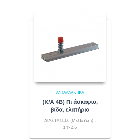
ΑΝΤΑΛΛΑΚΤΙΚΆ
(Κ/Α 4Β) Πι άσκαφτο,
βίδα, ελατήριο
ΔΙΑΣΤΑΣΕΙΣ (ΜxΠxΥcm) :
14×2.6