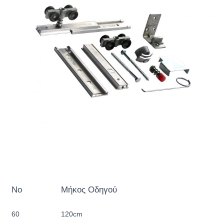
No
Μήκος Οδηγού
60
120cm