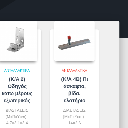
ΑΝΤΑΛΛΑΚΤΙΚΆ
ΑΝΤΑΛΛΑΚΤΙΚΆ
(K/A 2)
(Κ/Α 4Β) Πι
Οδηγός
άσκαφτο,
κάτω μέρους
βίδα,
εξωτερικός
ελατήριο
ΔΙΑΣΤΑΣΕΙΣ
ΔΙΑΣΤΑΣΕΙΣ
(ΜxΠxΥcm) :
(ΜxΠxΥcm) :
4.7×3.1×3.4
14×2.6