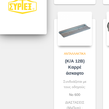
ΑΝΤΑΛΛΑΚΤΙΚΆ
(Κ/Α 12Β)
Καρρέ
άσκαφτο
Συνδυάζεται με
τους οδηγούς:
No 600
ΔΙΑΣΤΑΣΕΙΣ
(ΜxΠcm) :