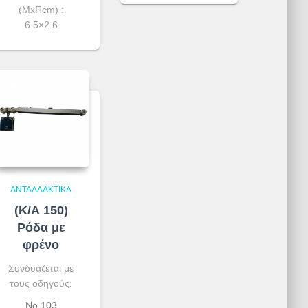
(ΜxΠcm) :
6.5×2.6
ΑΝΤΑΛΛΑΚΤΙΚΆ
(Κ/Α 150)
Ρόδα με
φρένο
Συνδυάζεται με
τους οδηγούς:
Νο 103