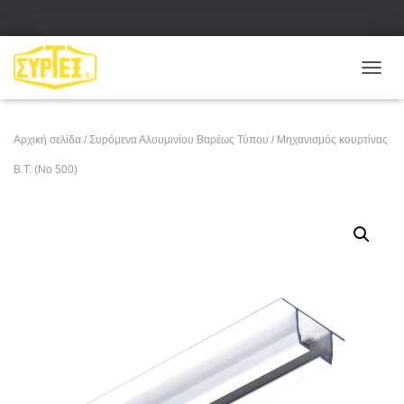
Ε
Ν
Α
Λ
Αρχική σελίδα
/
Συρόμενα Αλουμινίου Βαρέως Τύπου
/ Μηχανισμός κουρτίνας
Λ
Α
Β.Τ. (No 500)
Γ
Ή
Π
Λ
Ο
Ή
Γ
Η
Σ
Η
Σ