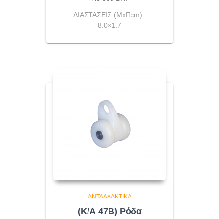
ΔΙΑΣΤΑΣΕΙΣ (ΜxΠcm) :
8.0×1.7
ΑΝΤΑΛΛΑΚΤΙΚΆ
(Κ/Α 47Β) Ρόδα