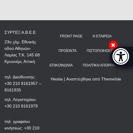
ΣΥΡΤΕΞ Α.Β.Ε.Ε.
FRONT PAGE
Η ΕΤΑΙΡΕΊΑ
23ο χλμ. Εθνικής
οδού Αθηνών-
Μπάρα π
ΠΡΟΪΌΝΤΑ
ΠΙΣΤΟΠΟΙΉΣΕΙΣ
Λαμίας Τ.Κ. 145 68
[
Κρυονέρι, Αττική
ΕΠΙΚΟΙΝΩΝΊΑ
ΠΟΛΙΤΙΚΉ ΑΠΟΡΡΉΤΟΥ
τηλ. Διεύθυνσης:
Hestia | Αναπτύχθηκε από
ThemeIsle
+30 210 8161957 –
8161935
τηλ. Λογιστηρίου:
+30 210 8161979
τηλ. γραφείου
κινήσεως: +30 210