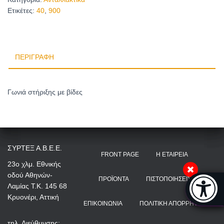
Ετικέτες:
40
,
900
ΠΕΡΙΓΡΑΦΉ
Γωνιά στήριξης με βίδες
ΣΥΡΤΕΞ Α.Β.Ε.Ε.
FRONT PAGE
Η ΕΤΑΙΡΕΊΑ
23ο χλμ. Εθνικής
οδού Αθηνών-
Μπάρα π
ΠΡΟΪΌΝΤΑ
ΠΙΣΤΟΠΟΙΉΣΕΙΣ
Λαμίας Τ.Κ. 145 68
[
Κρυονέρι, Αττική
ΕΠΙΚΟΙΝΩΝΊΑ
ΠΟΛΙΤΙΚΉ ΑΠΟΡΡΉΤΟΥ
τηλ. Διεύθυνσης: