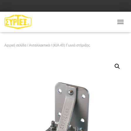
Ε
Ν
Α
Λ
Αρχική σελίδα
/
Ανταλλακτικά
/ (Κ/Α 40) Γωνιά στήριξης
Λ
Α
Γ
Ή
Π
Λ
Ο
Ή
Γ
Η
Σ
Η
Σ