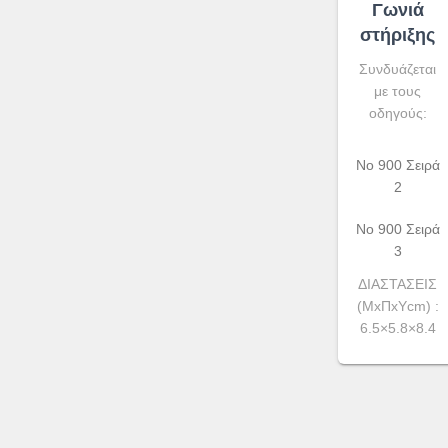
Γωνιά
στήριξης
Συνδυάζεται
με τους
οδηγούς:
No 900 Σειρά
2
Νο 900 Σειρά
3
ΔΙΑΣΤΑΣΕΙΣ
(ΜxΠxΥcm) :
6.5×5.8×8.4