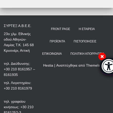
ΣΥΡΤΕΞ Α.Β.Ε.Ε.
FRONT PAGE
Η ΕΤΑΙΡΕΊΑ
23ο χλμ. Εθνικής
οδού Αθηνών-
ΠΡΟΪΌΝΤΑ
ΠΙΣΤΟΠΟΙΉΣΕΙΣ
Λαμίας Τ.Κ. 145 68
Κρυονέρι, Αττική
ΕΠΙΚΟΙΝΩΝΊΑ
ΠΟΛΙΤΙΚΉ ΑΠΟΡΡΉΤΟΥ
Μπάρ
τηλ. Διεύθυνσης:
Hestia | Αναπτύχθηκε από
ThemeIsle
+30 210 8161957 –
8161935
τηλ. Λογιστηρίου:
+30 210 8161979
τηλ. γραφείου
κινήσεως: +30 210
8161252-3