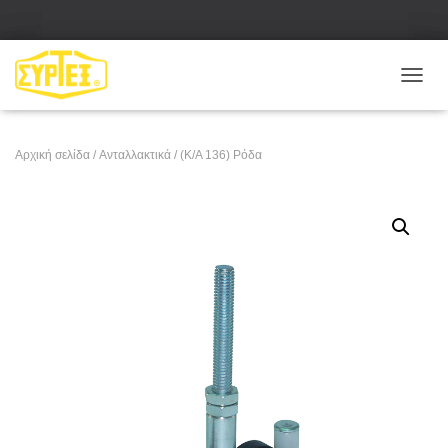
Ε
Ν
Α
Λ
Αρχική σελίδα
/
Ανταλλακτικά
/ (Κ/Α 136) Ρόδα
Λ
Α
Γ
Ή
Π
Λ
Ο
Ή
Γ
Η
Σ
Η
Σ