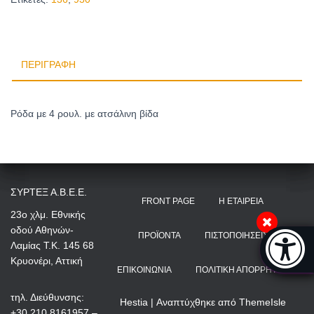
ΠΕΡΙΓΡΑΦΉ
Ρόδα με 4 ρουλ. με ατσάλινη βίδα
ΣΥΡΤΕΞ Α.Β.Ε.Ε.
FRONT PAGE
Η ΕΤΑΙΡΕΊΑ
23ο χλμ. Εθνικής
οδού Αθηνών-
Μπάρα π
ΠΡΟΪΌΝΤΑ
ΠΙΣΤΟΠΟΙΉΣΕΙΣ
Λαμίας Τ.Κ. 145 68
[
Κρυονέρι, Αττική
ΕΠΙΚΟΙΝΩΝΊΑ
ΠΟΛΙΤΙΚΉ ΑΠΟΡΡΉΤΟΥ
τηλ. Διεύθυνσης:
Hestia | Αναπτύχθηκε από
ThemeIsle
+30 210 8161957 –