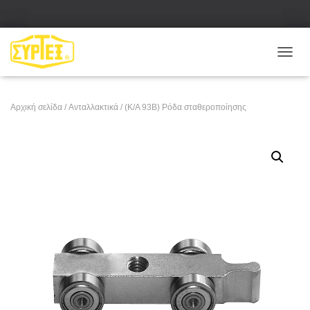
Ε
Ν
Α
Λ
Αρχική σελίδα
/
Ανταλλακτικά
/ (Κ/Α 93Β) Ρόδα σταθεροποίησης
Λ
Α
Γ
Ή
Π
Λ
Ο
Ή
Γ
Η
Σ
Η
Σ