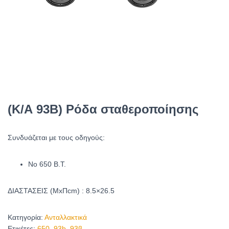
(Κ/Α 93Β) Ρόδα σταθεροποίησης
Συνδυάζεται με τους οδηγούς:
Νο 650 Β.Τ.
ΔΙΑΣΤΑΣΕΙΣ (ΜxΠcm) : 8.5×26.5
Κατηγορία:
Ανταλλακτικά
Ετικέτες:
650
,
93b
,
93β