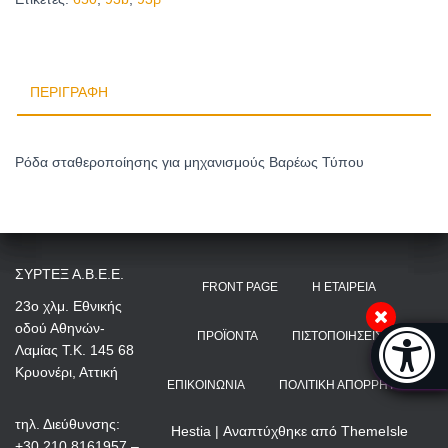
ΠΕΡΙΓΡΑΦΉ
Ρόδα σταθεροποίησης για μηχανισμούς Βαρέως Τύπου
ΣΥΡΤΕΞ Α.Β.Ε.Ε.
FRONT PAGE
Η ΕΤΑΙΡΕΊΑ
23ο χλμ. Εθνικής
οδού Αθηνών-
Μπάρα π
ΠΡΟΪΌΝΤΑ
ΠΙΣΤΟΠΟΙΉΣΕΙΣ
Λαμίας Τ.Κ. 145 68
[
Κρυονέρι, Αττική
ΕΠΙΚΟΙΝΩΝΊΑ
ΠΟΛΙΤΙΚΉ ΑΠΟΡΡΉΤΟΥ
τηλ. Διεύθυνσης:
Hestia | Αναπτύχθηκε από
ThemeIsle
+30 210 8161957 –