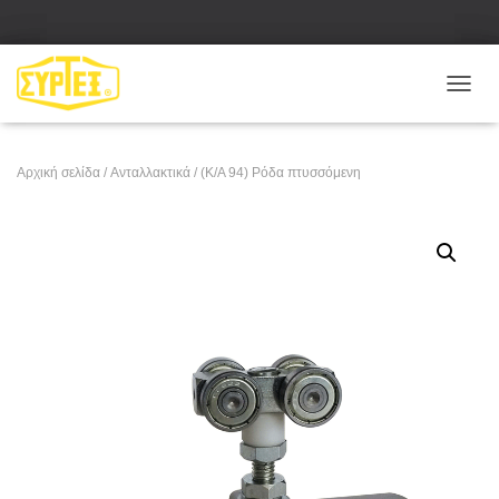
Ε
Ν
Α
Λ
Αρχική σελίδα
/
Ανταλλακτικά
/ (Κ/Α 94) Ρόδα πτυσσόμενη
Λ
Α
Γ
Ή
Π
Λ
Ο
Ή
Γ
Η
Σ
Η
Σ