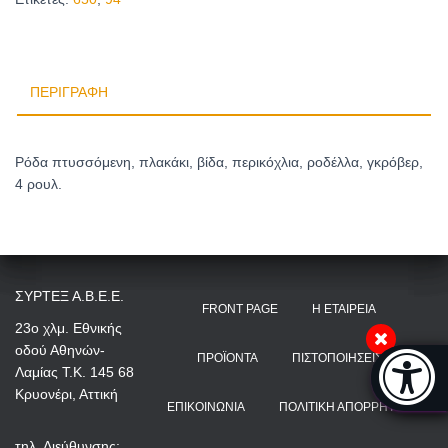
ΠΕΡΙΓΡΑΦΉ
Ρόδα πτυσσόμενη, πλακάκι, βίδα, περικόχλια, ροδέλλα, γκρόβερ,
4 ρουλ.
ΣΥΡΤΕΞ Α.Β.Ε.Ε.
FRONT PAGE
Η ΕΤΑΙΡΕΊΑ
23ο χλμ. Εθνικής
οδού Αθηνών-
Μπάρα π
ΠΡΟΪΌΝΤΑ
ΠΙΣΤΟΠΟΙΉΣΕΙΣ
Λαμίας Τ.Κ. 145 68
[
Κρυονέρι, Αττική
ΕΠΙΚΟΙΝΩΝΊΑ
ΠΟΛΙΤΙΚΉ ΑΠΟΡΡΉΤΟΥ
τηλ. Διεύθυνσης: