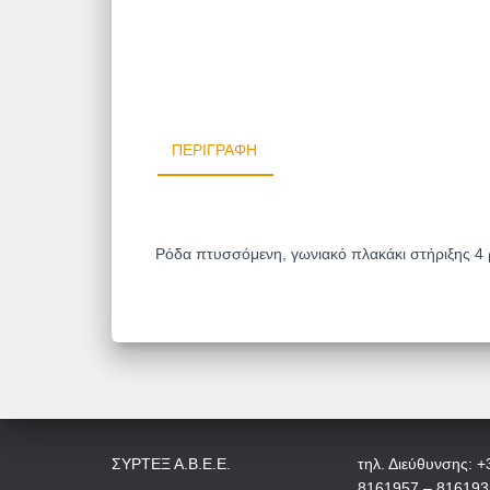
ΠΕΡΙΓΡΑΦΉ
Ρόδα πτυσσόμενη, γωνιακό πλακάκι στήριξης 4 ρ
ΣΥΡΤΕΞ Α.Β.Ε.Ε.
τηλ. Διεύθυνσης: +
8161957 – 816193