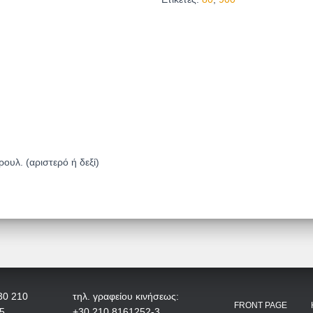
ουλ. (αριστερό ή δεξί)
30 210
τηλ. γραφείου κινήσεως:
FRONT PAGE
5
+30 210 8161252-3