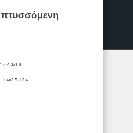
α πτυσσόμενη
.5×4.0x1.8
11.4×3.5×12.4