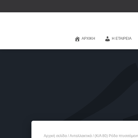
ΑΡΧΙΚΉ
Η ΕΤΑΙΡΕΊΑ
Αρχική σελίδα
/
Ανταλλακτικά
/ (Κ/Α 80) Ρόδα πτυσσόμεν