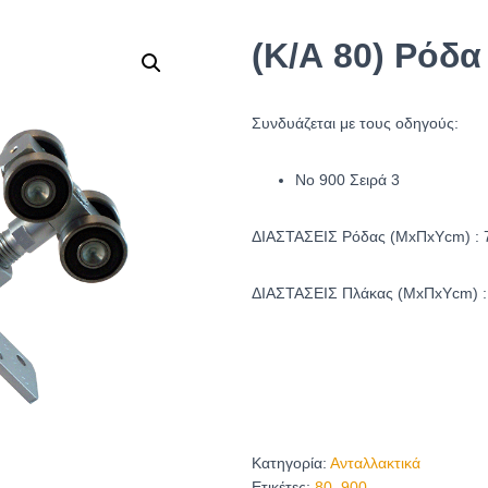
(Κ/Α 80) Ρόδ
Συνδυάζεται με τους οδηγούς:
Νο 900 Σειρά 3
ΔΙΑΣΤΑΣΕΙΣ Ρόδας (ΜxΠxYcm) : 7
ΔΙΑΣΤΑΣΕΙΣ Πλάκας (ΜxΠxYcm) : 
Κατηγορία:
Ανταλλακτικά
Ετικέτες:
80
,
900