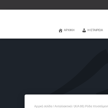
ΑΡΧΙΚΉ
Η ΕΤΑΙΡΕΊΑ
Αρχική σελίδα
/
Ανταλλακτικά
/ (Κ/Α 86) Ρόδα πτυσσόμεν