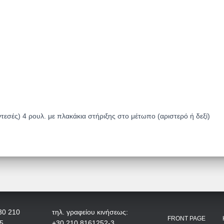
εσές) 4 ρουλ. με πλακάκια στήριξης στο μέτωπο (αριστερό ή δεξί)
30 210
τηλ. γραφείου κινήσεως:
FRONT PAGE
5
+30 210 8161252-3