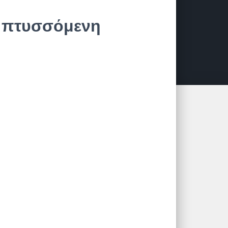
α πτυσσόμενη