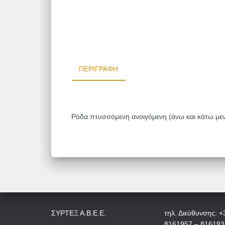
ΠΕΡΙΓΡΑΦΉ
Ρόδα πτυσσόμενη ανοιγόμενη (άνω και κάτω μεντ
ΣΥΡΤΕΞ Α.Β.Ε.Ε.
τηλ. Διεύθυνσης: +
8161957 – 816193