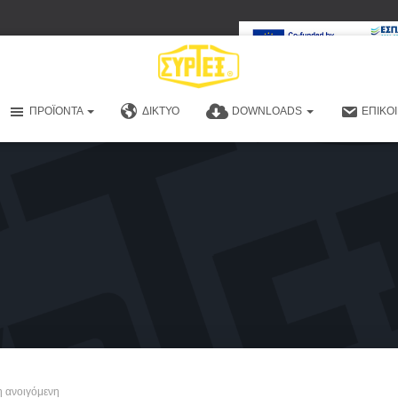
ΠΡΟΪΌΝΤΑ
ΔΊΚΤΥΟ
DOWNLOADS
ΕΠΙΚΟ
η ανοιγόμενη