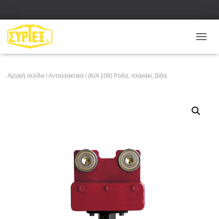
Ε
Ν
Α
Λ
Αρχική σελίδα
/
Ανταλλακτικά
/ (Κ/Α 108) Ρόδα, πλακάκι, βίδα
Λ
Α
Γ
Ή
Π
Λ
Ο
Ή
Γ
Η
Σ
Η
Σ