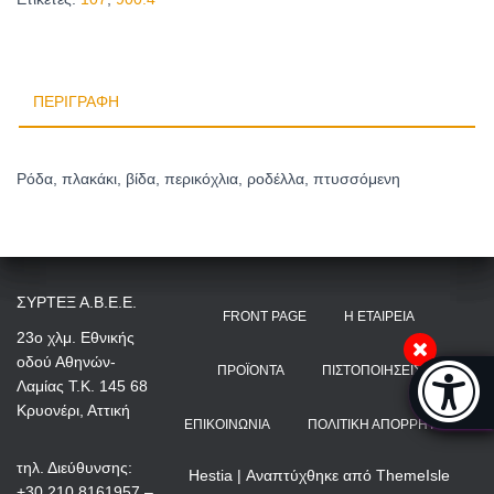
ΠΕΡΙΓΡΑΦΉ
Ρόδα, πλακάκι, βίδα, περικόχλια, ροδέλλα, πτυσσόμενη
ΣΥΡΤΕΞ Α.Β.Ε.Ε.
FRONT PAGE
Η ΕΤΑΙΡΕΊΑ
23ο χλμ. Εθνικής
οδού Αθηνών-
Μπάρα π
ΠΡΟΪΌΝΤΑ
ΠΙΣΤΟΠΟΙΉΣΕΙΣ
Λαμίας Τ.Κ. 145 68
[
Κρυονέρι, Αττική
ΕΠΙΚΟΙΝΩΝΊΑ
ΠΟΛΙΤΙΚΉ ΑΠΟΡΡΉΤΟΥ
τηλ. Διεύθυνσης:
Hestia | Αναπτύχθηκε από
ThemeIsle
+30 210 8161957 –