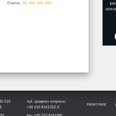
Ετικέτες:
29
,
400
,
600
,
650
γι
απεν
30 210
τηλ. γραφείου κινήσεως:
FRONT PAGE
5
+30 210 8161252-3
+30
fax: +30 210 8161991