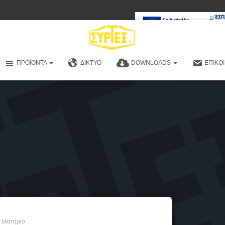
ΠΡΟΪΌΝΤΑ
ΔΊΚΤΥΟ
DOWNLOADS
ΕΠΙΚΟ
ι ελατήριο