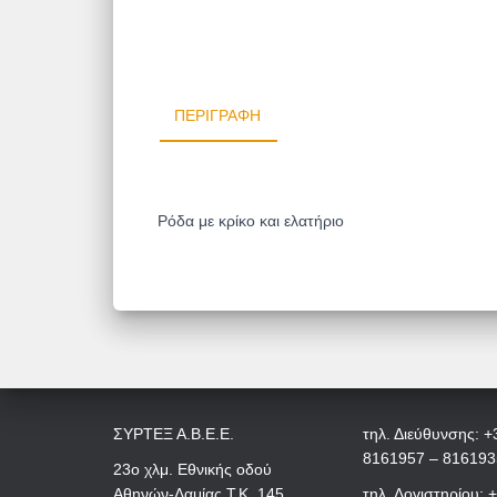
ΠΕΡΙΓΡΑΦΉ
Ρόδα με κρίκο και ελατήριο
ΣΥΡΤΕΞ Α.Β.Ε.Ε.
τηλ. Διεύθυνσης: +
8161957 – 816193
23ο χλμ. Εθνικής οδού
Αθηνών-Λαμίας Τ.Κ. 145
τηλ. Λογιστηρίου: 