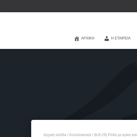
ΑΡΧΙΚΉ
Η ΕΤΑΙΡΕΊΑ
Αρχική σελίδα
/
Ανταλλακτικά
/ (Κ/Α 29) Ρόδα με κρίκο κα