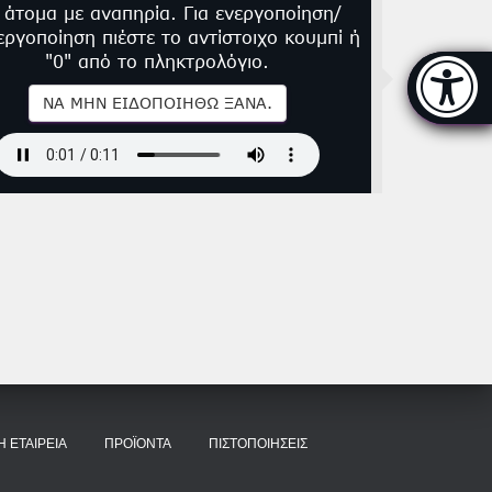
α άτομα με αναπηρία. Για ενεργοποίηση/
εργοποίηση πιέστε το αντίστοιχο κουμπί ή
"0" από το πληκτρολόγιο.
Μπάρα π
[
ΝΑ ΜΗΝ ΕΙΔΟΠΟΙΗΘΏ ΞΑΝΆ.
Η ΕΤΑΙΡΕΊΑ
ΠΡΟΪΌΝΤΑ
ΠΙΣΤΟΠΟΙΉΣΕΙΣ