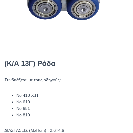
(Κ/Α 13Γ) Ρόδα
Συνδυάζεται με τους οδηγούς:
No 410 Χ.Π
Νο 610
Νο 651
Νο 810
ΔΙΑΣΤΑΣΕΙΣ (ΜxΠcm) : 2.6×4.6