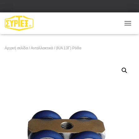
Ε
Ν
Α
Λ
Αρχική σελίδα
/
Ανταλλακτικά
/ (Κ/Α 13Γ) Ρόδα
Λ
Α
Γ
Ή
Π
Λ
Ο
Ή
Γ
Η
Σ
Η
Σ