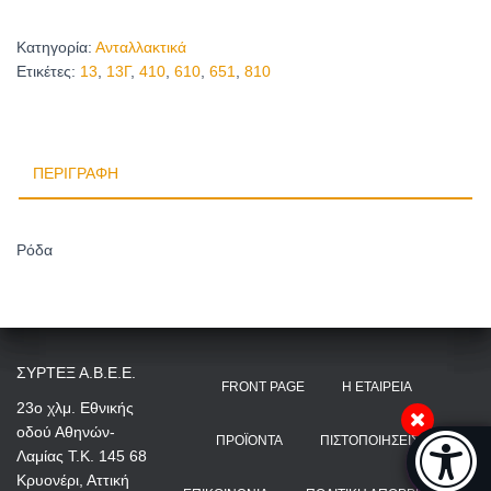
Κατηγορία:
Ανταλλακτικά
Ετικέτες:
13
,
13Γ
,
410
,
610
,
651
,
810
ΠΕΡΙΓΡΑΦΉ
Ρόδα
ΣΥΡΤΕΞ Α.Β.Ε.Ε.
FRONT PAGE
Η ΕΤΑΙΡΕΊΑ
23ο χλμ. Εθνικής
οδού Αθηνών-
Μπάρα π
ΠΡΟΪΌΝΤΑ
ΠΙΣΤΟΠΟΙΉΣΕΙΣ
Λαμίας Τ.Κ. 145 68
[
Κρυονέρι, Αττική