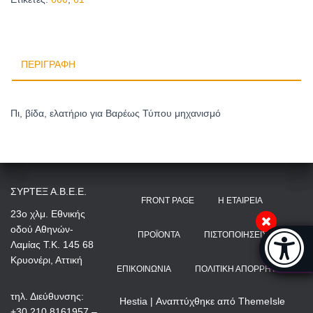
ΠΕΡΙΓΡΑΦΉ
Πι, βίδα, ελατήριο για Βαρέως Τύπου μηχανισμό
ΣΥΡΤΕΞ Α.Β.Ε.Ε.
FRONT PAGE
Η ΕΤΑΙΡΕΊΑ
23ο χλμ. Εθνικής
οδού Αθηνών-
Μπάρα π
ΠΡΟΪΌΝΤΑ
ΠΙΣΤΟΠΟΙΉΣΕΙΣ
Λαμίας Τ.Κ. 145 68
[
Κρυονέρι, Αττική
ΕΠΙΚΟΙΝΩΝΊΑ
ΠΟΛΙΤΙΚΉ ΑΠΟΡΡΉΤΟΥ
τηλ. Διεύθυνσης:
Hestia | Αναπτύχθηκε από
ThemeIsle
+30 210 8161957 –