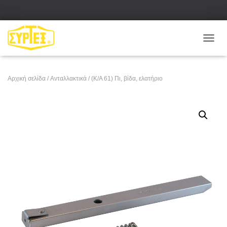
Ε
Ν
Α
Λ
Αρχική σελίδα
/
Ανταλλακτικά
/ (Κ/Α 61) Πι, βίδα, ελατήριο
Λ
Α
Γ
Ή
Π
Λ
Ο
Ή
Γ
Η
Σ
Η
Σ