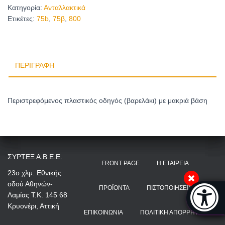
Κατηγορία:
Ανταλλακτικά
Ετικέτες:
75b
,
75β
,
800
ΠΕΡΙΓΡΑΦΉ
Περιστρεφόμενος πλαστικός οδηγός (βαρελάκι) με μακριά βάση
ΣΥΡΤΕΞ Α.Β.Ε.Ε.
FRONT PAGE
Η ΕΤΑΙΡΕΊΑ
23ο χλμ. Εθνικής
οδού Αθηνών-
Μπάρα π
ΠΡΟΪΌΝΤΑ
ΠΙΣΤΟΠΟΙΉΣΕΙΣ
Λαμίας Τ.Κ. 145 68
[
Κρυονέρι, Αττική
ΕΠΙΚΟΙΝΩΝΊΑ
ΠΟΛΙΤΙΚΉ ΑΠΟΡΡΉΤΟΥ