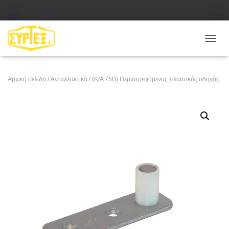
Ε
Ν
Α
Λ
Αρχική σελίδα
/
Ανταλλακτικά
/ (Κ/Α 75Β) Περιστρεφόμενος πλαστικός οδηγός
Λ
Α
Γ
Ή
Π
Λ
Ο
Ή
Γ
Η
Σ
Η
Σ