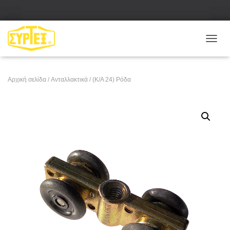
Ε
Ν
Α
Λ
Αρχική σελίδα
/
Ανταλλακτικά
/ (Κ/Α 24) Ρόδα
Λ
Α
Γ
Ή
Π
Λ
Ο
Ή
Γ
Η
Σ
Η
Σ