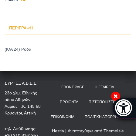
ΠΕΡΙΓΡΑΦΉ
(Κ/Α 24) Ρόδα
ΣΥΡΤΕΞ Α.Β.Ε.Ε.
FRONT PAGE
Η ΕΤΑΙΡΕΊΑ
23ο χλμ. Εθνικής
οδού Αθηνών-
Μπάρα π
ΠΡΟΪΌΝΤΑ
ΠΙΣΤΟΠΟΙΉΣΕΙΣ
Λαμίας Τ.Κ. 145 68
[
Κρυονέρι, Αττική
ΕΠΙΚΟΙΝΩΝΊΑ
ΠΟΛΙΤΙΚΉ ΑΠΟΡΡΉΤΟΥ
τηλ. Διεύθυνσης:
Hestia | Αναπτύχθηκε από
ThemeIsle
+30 210 8161957 –