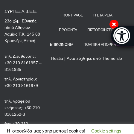
ΣΥΡΤΕΞ Α.Β.Ε.Ε.
FRONT PAGE
Η ΕΤΑΙΡΕΊΑ
23ο χλμ. Εθνικής
οδού Αθηνών-
Μπάρα π
ΠΡΟΪΌΝΤΑ
ΠΙΣΤΟΠΟΙΉΣΕΙΣ
Λαμίας Τ.Κ. 145 68
[
Κρυονέρι, Αττική
ΕΠΙΚΟΙΝΩΝΊΑ
ΠΟΛΙΤΙΚΉ ΑΠΟΡΡΉΤΟΥ
τηλ. Διεύθυνσης:
Hestia | Αναπτύχθηκε από
ThemeIsle
+30 210 8161957 –
8161935
τηλ. Λογιστηρίου:
+30 210 8161979
τηλ. γραφείου
κινήσεως: +30 210
8161252-3
fax: +30 210
8161991
Η ιστοσελίδα μας χρησιμοποιεί cookies!
Cookie settings