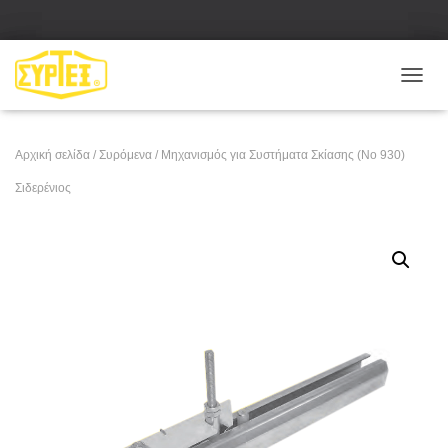
Ε
Ν
Α
Λ
Αρχική σελίδα
/
Συρόμενα
/ Μηχανισμός για Συστήματα Σκίασης (No 930)
Λ
Α
Σιδερένιος
Γ
Ή
Π
Λ
Ο
Ή
Γ
Η
Σ
Η
Σ