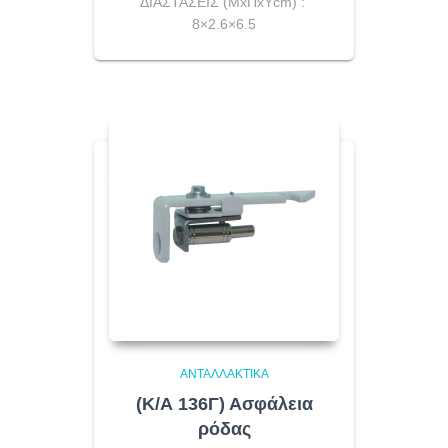
ΔΙΑΣΤΑΣΕΙΣ (ΜxΠxΥcm) :
8×2.6×6.5
ΑΝΤΑΛΛΑΚΤΙΚΆ
(Κ/Α 136Γ) Ασφάλεια
ρόδας