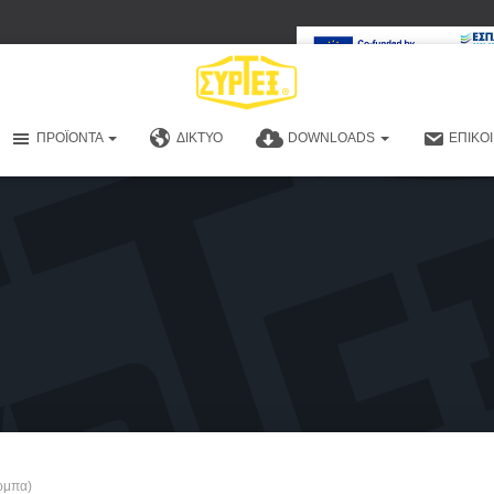
ΠΡΟΪΌΝΤΑ
ΔΊΚΤΥΟ
DOWNLOADS
ΕΠΙΚΟ
ρμπα)