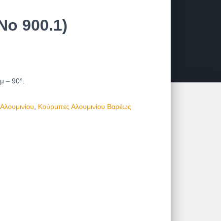
No 900.1)
0μ –
90°.
Αλουμινίου
,
Κούρμπες Αλουμινίου Βαρέως