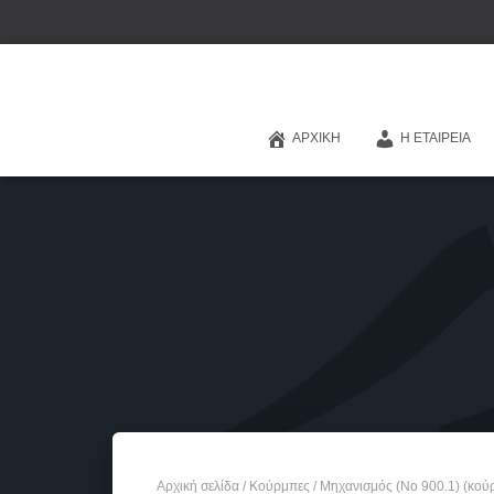
ΑΡΧΙΚΉ
Η ΕΤΑΙΡΕΊΑ
Αρχική σελίδα
/
Κούρμπες
/ Μηχανισμός (No 900.1) (κού