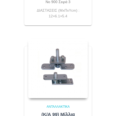
Νο 900 Σειρά 3
ΔΙΑΣΤΑΣΕΙΣ (ΜxΠxYcm) :
12×6.1×5.4
ΑΝΤΑΛΛΑΚΤΙΚΆ
(Κ/Α 99) Μίλλια