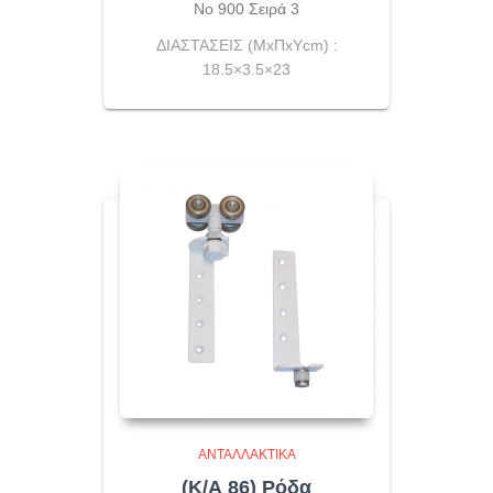
Νο 900 Σειρά 3
ΔΙΑΣΤΑΣΕΙΣ (ΜxΠxYcm) :
18.5×3.5×23
ΑΝΤΑΛΛΑΚΤΙΚΆ
(Κ/Α 86) Ρόδα