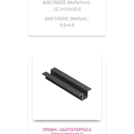
ΔΙΑΣΤΑΣΕΙΣ (ΜxΠxYcm) :
12.2×3.5×11.8
ΔΙΑΣΤΑΣΕΙΣ (ΜxΠcm) :
8.5×4.0
ΠΡΟΦΊΛ - ΟΔΗΓΟΊ ΠΌΡΤΑΣ &