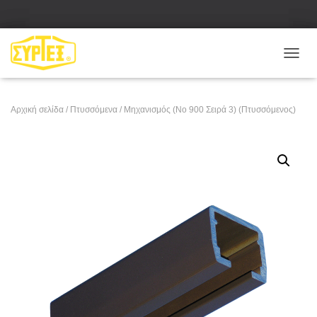
Ε
Ν
Α
Λ
Αρχική σελίδα
/
Πτυσσόμενα
/ Μηχανισμός (No 900 Σειρά 3) (Πτυσσόμενος)
Λ
Α
Γ
Ή
Π
Λ
Ο
Ή
Γ
Η
Σ
Η
Σ