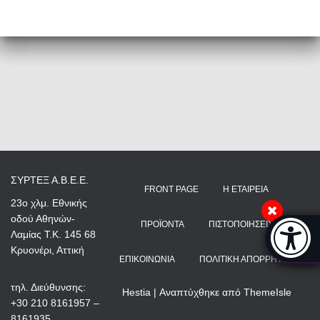
ΣΥΡΤΕΞ Α.Β.Ε.Ε.
FRONT PAGE
Η ΕΤΑΙΡΕΊΑ
23ο χλμ. Εθνικής
οδού Αθηνών-
Μπάρα π
ΠΡΟΪΌΝΤΑ
ΠΙΣΤΟΠΟΙΉΣΕΙΣ
Λαμίας Τ.Κ. 145 68
[
Κρυονέρι, Αττική
ΕΠΙΚΟΙΝΩΝΊΑ
ΠΟΛΙΤΙΚΉ ΑΠΟΡΡΉΤΟΥ
τηλ. Διεύθυνσης:
Hestia | Αναπτύχθηκε από
ThemeIsle
+30 210 8161957 –
8161935