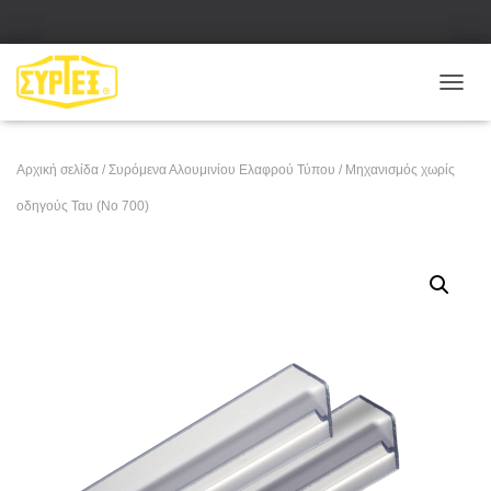
Ε
Ν
Α
Λ
Αρχική σελίδα
/
Συρόμενα Αλουμινίου Ελαφρού Τύπου
/ Μηχανισμός χωρίς
Λ
Α
οδηγούς Ταυ (No 700)
Γ
Ή
Π
Λ
Ο
Ή
Γ
Η
Σ
Η
Σ