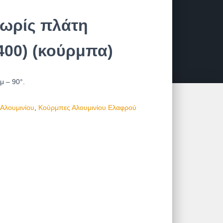
ωρίς πλάτη
400) (κούρμπα)
0μ –
90°.
Αλουμινίου
,
Κούρμπες Αλουμινίου Ελαφρού