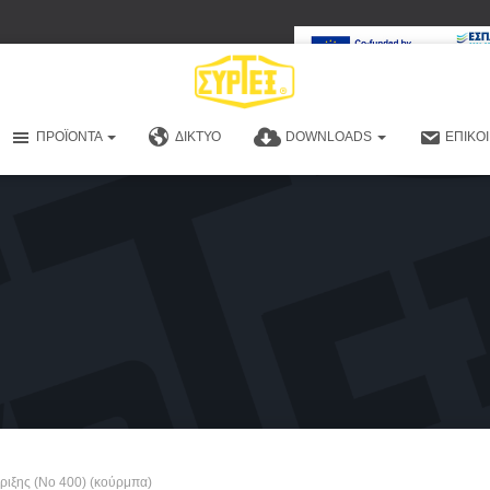
ΠΡΟΪΌΝΤΑ
ΔΊΚΤΥΟ
DOWNLOADS
ΕΠΙΚΟ
ριξης (No 400) (κούρμπα)