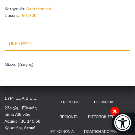
Κατηγορία:
Ανταλλακτικά
Ετικέτες:
60
,
900
ΠΕΡΙΓΡΑΦΉ
Μίλλια (ζεύγος)
ΣΥΡΤΕΞ Α.Β.Ε.Ε.
FRONT PAGE
Η ΕΤΑΙΡΕΊΑ
23ο χλμ. Εθνικής
οδού Αθηνών-
Μπάρα π
ΠΡΟΪΌΝΤΑ
ΠΙΣΤΟΠΟΙΉΣΕΙΣ
Λαμίας Τ.Κ. 145 68
[
Κρυονέρι, Αττική
ΕΠΙΚΟΙΝΩΝΊΑ
ΠΟΛΙΤΙΚΉ ΑΠΟΡΡΉΤΟΥ