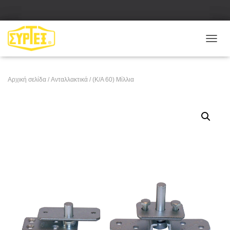
Ε
Ν
Α
Λ
Αρχική σελίδα
/
Ανταλλακτικά
/ (Κ/Α 60) Μίλλια
Λ
Α
Γ
Ή
Π
Λ
Ο
Ή
Γ
Η
Σ
Η
Σ