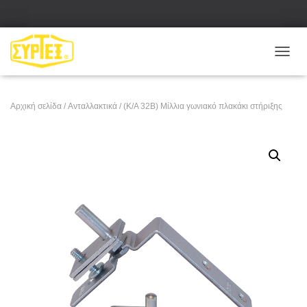
Ε
Ν
Α
Λ
Αρχική σελίδα
/
Ανταλλακτικά
/ (Κ/Α 32Β) Μίλλια γωνιακό πλακάκι στήριξης
Λ
Α
Γ
Ή
Π
Λ
Ο
Ή
Γ
Η
Σ
Η
Σ