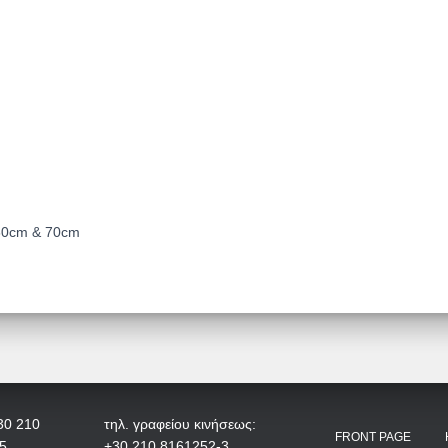
 60cm & 70cm
30 210
τηλ. γραφείου κινήσεως:
FRONT PAGE
5
+30 210 8161252-3