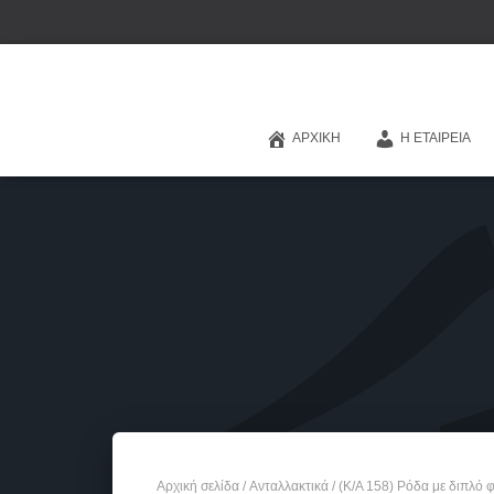
ΑΡΧΙΚΉ
Η ΕΤΑΙΡΕΊΑ
Αρχική σελίδα
/
Ανταλλακτικά
/ (Κ/Α 158) Ρόδα με διπλό 