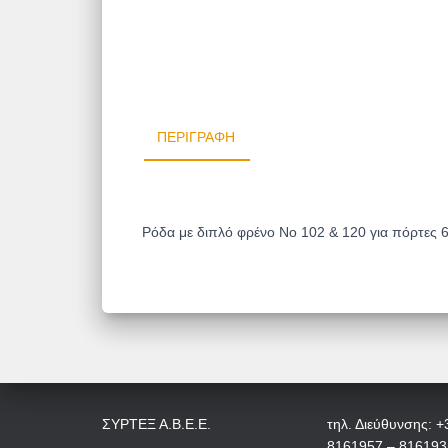
ΠΕΡΙΓΡΑΦΉ
Ρόδα με διπλό φρένο Νο 102 & 120 για πόρτες
ΣΥΡΤΕΞ Α.Β.Ε.Ε.
τηλ. Διεύθυνσης: +
8161957 – 816193