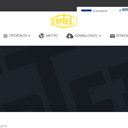
ΠΡΟΪΌΝΤΑ
ΔΊΚΤΥΟ
DOWNLOADS
ΕΠΙΚΟ
φρένο