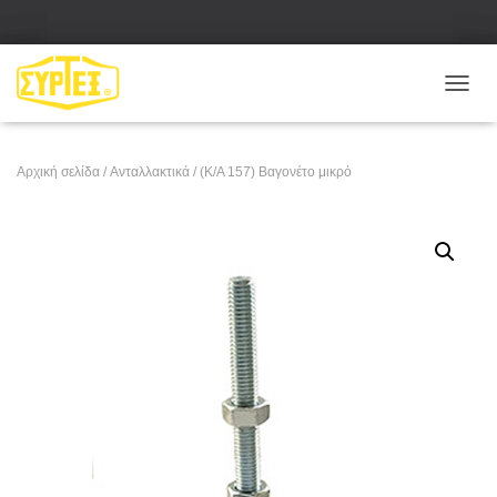
Ε
Ν
Α
Λ
Αρχική σελίδα
/
Ανταλλακτικά
/ (Κ/Α 157) Βαγονέτο μικρό
Λ
Α
Γ
Ή
Π
Λ
Ο
Ή
Γ
Η
Σ
Η
Σ