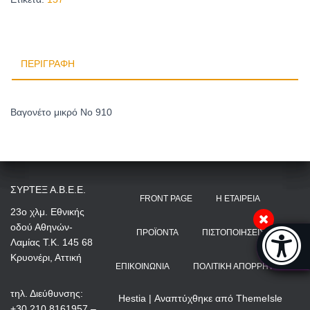
ΠΕΡΙΓΡΑΦΉ
Βαγονέτο μικρό Νο 910
ΣΥΡΤΕΞ Α.Β.Ε.Ε.
FRONT PAGE
Η ΕΤΑΙΡΕΊΑ
23ο χλμ. Εθνικής
οδού Αθηνών-
Μπάρα π
ΠΡΟΪΌΝΤΑ
ΠΙΣΤΟΠΟΙΉΣΕΙΣ
Λαμίας Τ.Κ. 145 68
[
Κρυονέρι, Αττική
ΕΠΙΚΟΙΝΩΝΊΑ
ΠΟΛΙΤΙΚΉ ΑΠΟΡΡΉΤΟΥ
τηλ. Διεύθυνσης:
Hestia | Αναπτύχθηκε από
ThemeIsle
+30 210 8161957 –