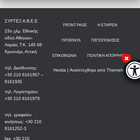
ΣΥΡΤΕΞ Α.Β.Ε.Ε.
FRONT PAGE
Η ΕΤΑΙΡΕΊΑ
23ο χλμ. Εθνικής
οδού Αθηνών-
ΠΡΟΪΌΝΤΑ
ΠΙΣΤΟΠΟΙΉΣΕΙΣ
Λαμίας Τ.Κ. 145 68
Κρυονέρι, Αττική
ΕΠΙΚΟΙΝΩΝΊΑ
ΠΟΛΙΤΙΚΉ ΑΠΟΡΡΉΤΟΥ
Μπάρ
τηλ. Διεύθυνσης:
Hestia | Αναπτύχθηκε από
ThemeIsle
+30 210 8161957 –
8161935
τηλ. Λογιστηρίου:
+30 210 8161979
τηλ. γραφείου
κινήσεως: +30 210
8161252-3
fax: +30 210