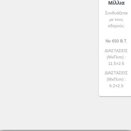
Μίλλια
Συνδυάζεται
με τους
οδηγούς:
Νο 650 Β.Τ.
ΔΙΑΣΤΑΣΕΙΣ
(ΜxΠcm) :
11.5×2.6
ΔΙΑΣΤΑΣΕΙΣ
(ΜxΠcm) :
6.2×2.5