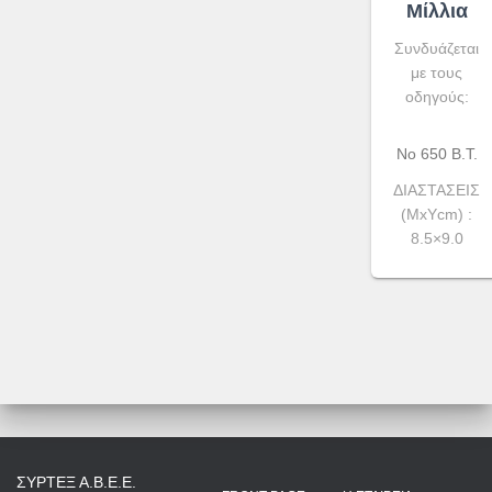
Μίλλια
Συνδυάζεται
με τους
οδηγούς:
Νο 650 B.T.
ΔΙΑΣΤΑΣΕΙΣ
(ΜxYcm) :
8.5×9.0
ΣΥΡΤΕΞ Α.Β.Ε.Ε.