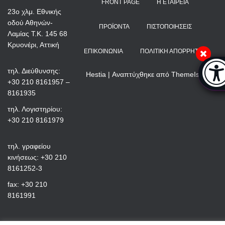
FRONT PAGE
Η ΕΤΑΙΡΕΊΑ
23ο χλμ. Εθνικής
οδού Αθηνών-
ΠΡΟΪΌΝΤΑ
ΠΙΣΤΟΠΟΙΉΣΕΙΣ
Λαμίας Τ.Κ. 145 68
Κρυονέρι, Αττική
ΕΠΙΚΟΙΝΩΝΊΑ
ΠΟΛΙΤΙΚΉ ΑΠΟΡΡΉΤΟΥ
Μπάρ
τηλ. Διεύθυνσης:
Hestia | Αναπτύχθηκε από
ThemeIsle
+30 210 8161957 –
8161935
τηλ. Λογιστηρίου:
+30 210 8161979
τηλ. γραφείου
κινήσεως: +30 210
8161252-3
fax: +30 210
8161991