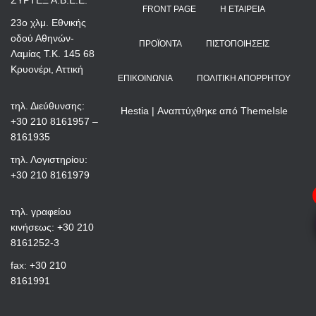
ΣΥΡΤΕΞ Α.Β.Ε.Ε.
FRONT PAGE
Η ΕΤΑΙΡΕΊΑ
23ο χλμ. Εθνικής
οδού Αθηνών-
ΠΡΟΪΌΝΤΑ
ΠΙΣΤΟΠΟΙΉΣΕΙΣ
Λαμίας Τ.Κ. 145 68
Κρυονέρι, Αττική
ΕΠΙΚΟΙΝΩΝΊΑ
ΠΟΛΙΤΙΚΉ ΑΠΟΡΡΉΤΟΥ
τηλ. Διεύθυνσης:
Hestia | Αναπτύχθηκε από
ThemeIsle
+30 210 8161957 –
8161935
τηλ. Λογιστηρίου:
+30 210 8161979
τηλ. γραφείου
κινήσεως: +30 210
8161252-3
fax: +30 210
8161991