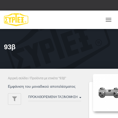
ΕΝΑΛ
ΠΛΟΉ
93β
Αρχική σελίδα
/ Προϊόντα με ετικέτα “93β”
Εμφάνιση του μοναδικού αποτελέσματος