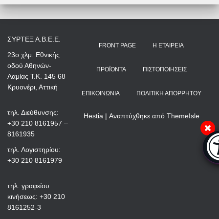
ΣΥΡΤΕΞ Α.Β.Ε.Ε.
FRONT PAGE
Η ΕΤΑΙΡΕΊΑ
23ο χλμ. Εθνικής
οδού Αθηνών-
ΠΡΟΪΌΝΤΑ
ΠΙΣΤΟΠΟΙΉΣΕΙΣ
Λαμίας Τ.Κ. 145 68
Κρυονέρι, Αττική
ΕΠΙΚΟΙΝΩΝΊΑ
ΠΟΛΙΤΙΚΉ ΑΠΟΡΡΉΤΟΥ
τηλ. Διεύθυνσης:
Hestia | Αναπτύχθηκε από
ThemeIsle
+30 210 8161957 –
8161935
Μπ
τηλ. Λογιστηρίου:
+30 210 8161979
τηλ. γραφείου
κινήσεως: +30 210
8161252-3