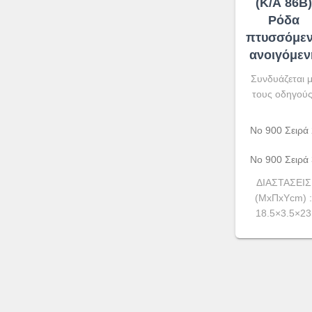
(Κ/Α 86Β)
Ρόδα
πτυσσόμε
ανοιγόμεν
Συνδυάζεται μ
τους οδηγούς
Νο 900 Σειρά
Νο 900 Σειρά
ΔΙΑΣΤΑΣΕΙΣ
(ΜxΠxYcm) :
18.5×3.5×23