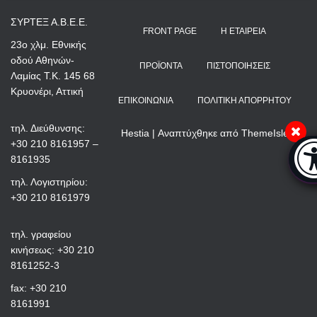
ΣΥΡΤΕΞ Α.Β.Ε.Ε.
FRONT PAGE
Η ΕΤΑΙΡΕΊΑ
23ο χλμ. Εθνικής
οδού Αθηνών-
ΠΡΟΪΌΝΤΑ
ΠΙΣΤΟΠΟΙΉΣΕΙΣ
Λαμίας Τ.Κ. 145 68
Κρυονέρι, Αττική
ΕΠΙΚΟΙΝΩΝΊΑ
ΠΟΛΙΤΙΚΉ ΑΠΟΡΡΉΤΟΥ
τηλ. Διεύθυνσης:
Hestia | Αναπτύχθηκε από
ThemeIsle
+30 210 8161957 –
Μπά
8161935
τηλ. Λογιστηρίου:
+30 210 8161979
τηλ. γραφείου
κινήσεως: +30 210
8161252-3
fax: +30 210
8161991