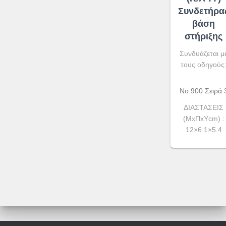
Συνδετήρα
βάση
στήριξης
Συνδυάζεται μ
τους οδηγούς
Νο 900 Σειρά 
ΔΙΑΣΤΑΣΕΙΣ
(ΜxΠxYcm) :
12×6.1×5.4