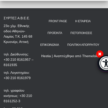
ΣΥΡΤΕΞ Α.Β.Ε.Ε.
FRONT PAGE
Η ΕΤΑΙΡΕΊΑ
23ο χλμ. Εθνικής
οδού Αθηνών-
ΠΡΟΪΌΝΤΑ
ΠΙΣΤΟΠΟΙΉΣΕΙΣ
Λαμίας Τ.Κ. 145 68
Κρυονέρι, Αττική
ΕΠΙΚΟΙΝΩΝΊΑ
ΠΟΛΙΤΙΚΉ ΑΠΟΡΡΉΤΟΥ
τηλ. Διεύθυνσης:
Hestia | Αναπτύχθηκε από
ThemeIsle
Μπά
+30 210 8161957 –
8161935
τηλ. Λογιστηρίου:
+30 210 8161979
τηλ. γραφείου
κινήσεως: +30 210
8161252-3