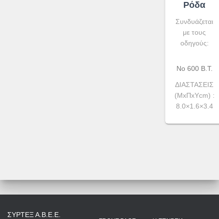
Ρόδα
Συνδυάζεται
με τους
οδηγούς:
No 600 Β.Τ.
ΔΙΑΣΤΑΣΕΙΣ
(ΜxΠxYcm) :
8.0×1.6×3.4
ΣΥΡΤΕΞ Α.Β.Ε.Ε.