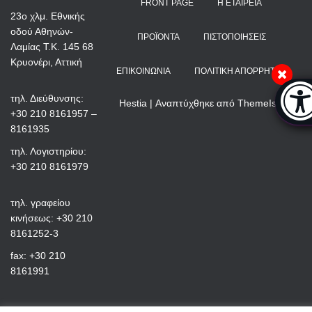
FRONT PAGE
Η ΕΤΑΙΡΕΊΑ
23ο χλμ. Εθνικής
οδού Αθηνών-
ΠΡΟΪΌΝΤΑ
ΠΙΣΤΟΠΟΙΉΣΕΙΣ
Λαμίας Τ.Κ. 145 68
Κρυονέρι, Αττική
ΕΠΙΚΟΙΝΩΝΊΑ
ΠΟΛΙΤΙΚΉ ΑΠΟΡΡΉΤΟΥ
Μπάρ
τηλ. Διεύθυνσης:
Hestia | Αναπτύχθηκε από
ThemeIsle
+30 210 8161957 –
8161935
τηλ. Λογιστηρίου:
+30 210 8161979
τηλ. γραφείου
κινήσεως: +30 210
8161252-3
fax: +30 210
8161991