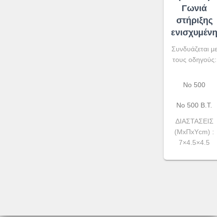
Γωνιά
στήριξης
ενισχυμέν
Συνδυάζεται μ
τους οδηγούς:
No 500
Νο 500 Β.Τ.
ΔΙΑΣΤΑΣΕΙΣ
(ΜxΠxYcm) :
7×4.5×4.5