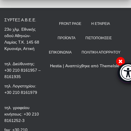
ΣΥΡΤΕΞ Α.Β.Ε.Ε.
FRONT PAGE
Η ΕΤΑΙΡΕΊΑ
23ο χλμ. Εθνικής
οδού Αθηνών-
ΠΡΟΪΌΝΤΑ
ΠΙΣΤΟΠΟΙΉΣΕΙΣ
Λαμίας Τ.Κ. 145 68
Κρυονέρι, Αττική
ΕΠΙΚΟΙΝΩΝΊΑ
ΠΟΛΙΤΙΚΉ ΑΠΟΡΡΉΤΟΥ
τηλ. Διεύθυνσης:
Hestia | Αναπτύχθηκε από
ThemeIsle
Μπά
+30 210 8161957 –
8161935
τηλ. Λογιστηρίου:
+30 210 8161979
τηλ. γραφείου
κινήσεως: +30 210
8161252-3
fax: +30 210