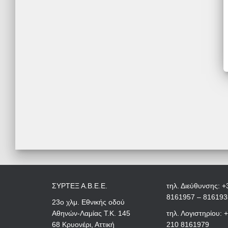
ΣΥΡΤΕΞ Α.Β.Ε.Ε.
τηλ. Διεύθυνσης: +
8161957 – 816193
23ο χλμ. Εθνικής οδού
Αθηνών-Λαμίας Τ.Κ. 145
τηλ. Λογιστηρίου: 
68 Κρυονέρι, Αττική
210 8161979