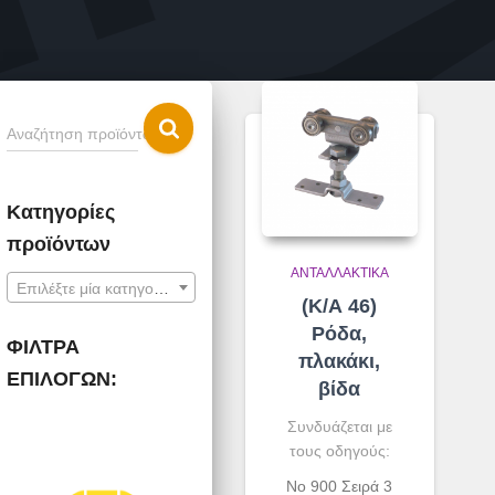
Α
Αναζήτηση προϊόντων…
ν
α
ζ
Κατηγορίες
ή
προϊόντων
τ
η
ΑΝΤΑΛΛΑΚΤΙΚΆ
Επιλέξτε μία κατηγορία
σ
(Κ/Α 46)
η
Ρόδα,
γ
ΦΙΛΤΡΑ
πλακάκι,
ι
ΕΠΙΛΟΓΩΝ:
βίδα
α
:
Συνδυάζεται με
τους οδηγούς:
No 900 Σειρά 3