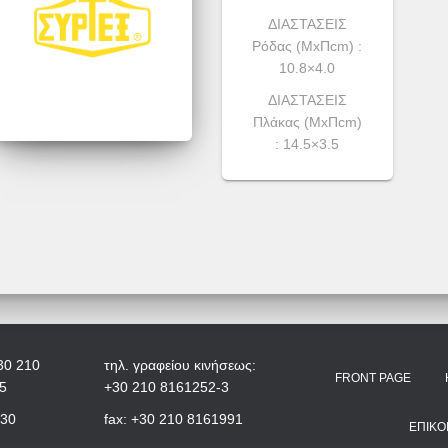
ΔΙΑΣΤΑΣΕΙΣ
Ρόδας (ΜxΠcm) :
10.8×4.0
ΔΙΑΣΤΑΣΕΙΣ
Πλάκας (ΜxΠcm)
: 14.5×3.5
30 210
τηλ. γραφείου κινήσεως:
FRONT PAGE
5
+30 210 8161252-3
+30
fax: +30 210 8161991
ΕΠΙΚΟ