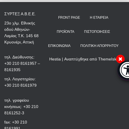
ΣΥΡΤΕΞ Α.Β.Ε.Ε.
FRONT PAGE
Η ΕΤΑΙΡΕΊΑ
23ο χλμ. Εθνικής
οδού Αθηνών-
ΠΡΟΪΌΝΤΑ
ΠΙΣΤΟΠΟΙΉΣΕΙΣ
Λαμίας Τ.Κ. 145 68
Κρυονέρι, Αττική
ΕΠΙΚΟΙΝΩΝΊΑ
ΠΟΛΙΤΙΚΉ ΑΠΟΡΡΉΤΟΥ
τηλ. Διεύθυνσης:
Hestia | Αναπτύχθηκε από
ThemeIsle
+30 210 8161957 –
Μπά
8161935
τηλ. Λογιστηρίου:
+30 210 8161979
τηλ. γραφείου
κινήσεως: +30 210
8161252-3
fax: +30 210
8161991