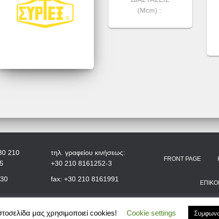
(Μcm) :
30 210
τηλ. γραφείου κινήσεως:
FRONT PAGE
5
+30 210 8161252-3
+30
fax: +30 210 8161991
ΕΠΙΚΟ
στοσελίδα μας χρησιμοποιεί cookies!
Cookie settings
Συμφων