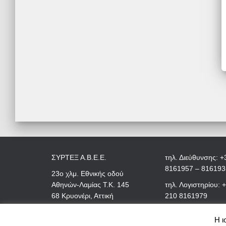
ΣΥΡΤΕΞ Α.Β.Ε.Ε.
τηλ. Διεύθυνσης: +
8161957 – 816193
23ο χλμ. Εθνικής οδού
Αθηνών-Λαμίας Τ.Κ. 145
τηλ. Λογιστηρίου: 
68 Κρυονέρι, Αττική
210 8161979
Η ι