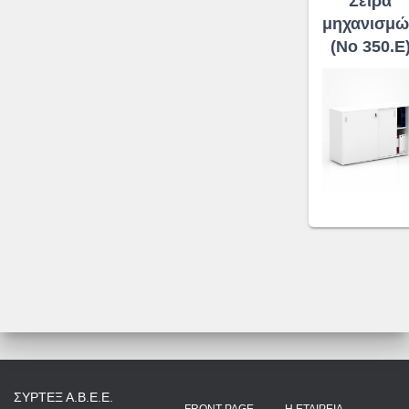
Σειρά
μηχανισμώ
(No 350.Ε
ΣΥΡΤΕΞ Α.Β.Ε.Ε.