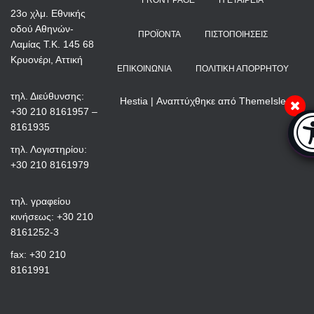
FRONT PAGE
Η ΕΤΑΙΡΕΊΑ
23ο χλμ. Εθνικής
οδού Αθηνών-
ΠΡΟΪΌΝΤΑ
ΠΙΣΤΟΠΟΙΉΣΕΙΣ
Λαμίας Τ.Κ. 145 68
Κρυονέρι, Αττική
ΕΠΙΚΟΙΝΩΝΊΑ
ΠΟΛΙΤΙΚΉ ΑΠΟΡΡΉΤΟΥ
τηλ. Διεύθυνσης:
Hestia | Αναπτύχθηκε από
ThemeIsle
+30 210 8161957 –
Μπ
8161935
τηλ. Λογιστηρίου:
+30 210 8161979
τηλ. γραφείου
κινήσεως: +30 210
8161252-3
fax: +30 210
8161991