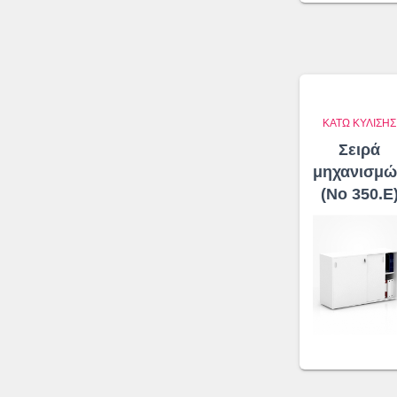
ΚΆΤΩ ΚΎΛΙΣΗΣ
Σειρά
μηχανισμώ
(No 350.Ε