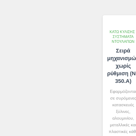
ΚΆΤΩ ΚΎΛΙΣΗΣ
ΣΥΣΤΉΜΑΤΑ
ΝΤΟΥΛΑΠΏΝ
Σειρά
μηχανισμώ
χωρίς
ρύθμιση (
350.A)
Εφαρμόζοντα
σε συρόμενε
κατασκευές
ξύλινες,
αλουμινίου,
μεταλλικές κα
πλαστικές κάθ