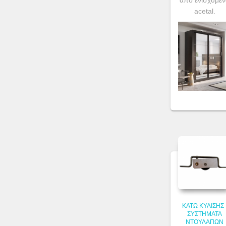
απο ενισχυμέν
acetal.
ΚΆΤΩ ΚΎΛΙΣΗΣ
ΣΥΣΤΉΜΑΤΑ
ΝΤΟΥΛΑΠΏΝ