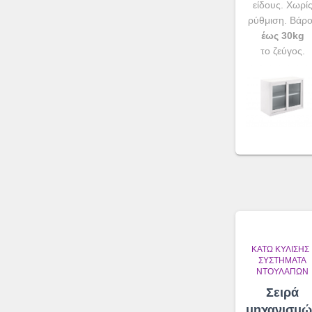
είδους. Χωρί
ρύθμιση. Βάρ
έως 30kg
το ζεύγος.
ΚΆΤΩ ΚΎΛΙΣΗΣ
ΣΥΣΤΉΜΑΤΑ
ΝΤΟΥΛΑΠΏΝ
Σειρά
μηχανισμώ