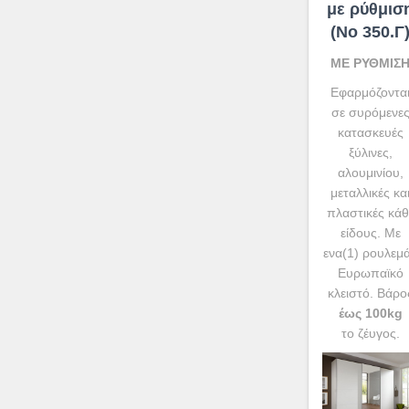
με ρύθμισ
(No 350.Γ
ΜΕ ΡΥΘΜΙΣ
Εφαρμόζοντα
σε συρόμενε
κατασκευές
ξύλινες,
αλουμινίου,
μεταλλικές κα
πλαστικές κάθ
είδους. Με
ενα(1) ρουλεμ
Ευρωπαϊκό
κλειστό. Βάρο
έως 100kg
το ζέυγος.