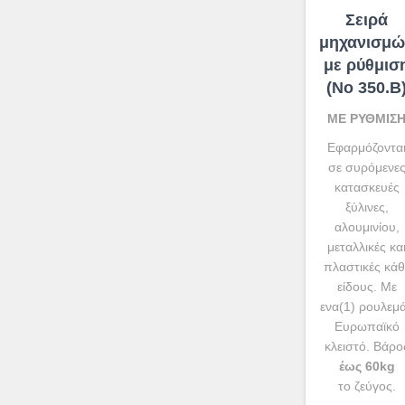
Σειρά
μηχανισμώ
με ρύθμισ
(No 350.Β
ΜΕ ΡΥΘΜΙΣ
Εφαρμόζοντα
σε συρόμενε
κατασκευές
ξύλινες,
αλουμινίου,
μεταλλικές κα
πλαστικές κάθ
είδους. Με
ενα(1) ρουλεμ
Ευρωπαϊκό
κλειστό. Βάρο
έως 60kg
το ζεύγος.