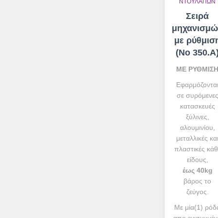
ΝΤΟΥΛΑΠΏΝ
Σειρά
μηχανισμώ
με ρύθμισ
(No 350.A
ΜΕ ΡΥΘΜΙΣ
Εφαρμόζοντα
σε συρόμενε
κατασκευές
ξύλινες,
αλουμινίου,
μεταλλικές κα
πλαστικές κάθ
είδους,
έως 40kg
βάρος το
ζεύγος.
Με μία(1) ρόδ