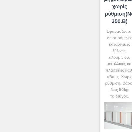
χωρίς
ρύθμιση(N
350.Β)
Εφαρμόζοντα
σε συρόμενε
κατασκευές
ξύλινες,
αλουμινίου,
μεταλλικές κα
πλαστικές κάθ
είδους. Χωρί
ρύθμιση. Βάρ
έως 50kg
το ζεύγος.