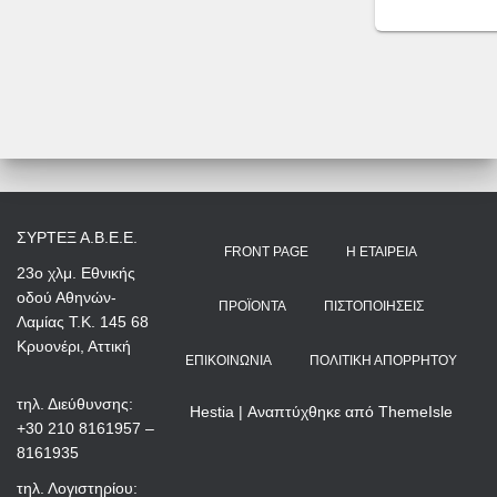
ΣΥΡΤΕΞ Α.Β.Ε.Ε.
FRONT PAGE
Η ΕΤΑΙΡΕΊΑ
23ο χλμ. Εθνικής
οδού Αθηνών-
ΠΡΟΪΌΝΤΑ
ΠΙΣΤΟΠΟΙΉΣΕΙΣ
Λαμίας Τ.Κ. 145 68
Κρυονέρι, Αττική
ΕΠΙΚΟΙΝΩΝΊΑ
ΠΟΛΙΤΙΚΉ ΑΠΟΡΡΉΤΟΥ
τηλ. Διεύθυνσης:
Hestia | Αναπτύχθηκε από
ThemeIsle
+30 210 8161957 –
8161935
τηλ. Λογιστηρίου: