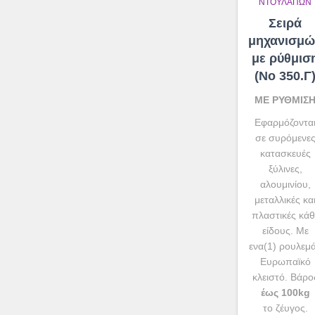
ΝΤΟΥΛΑΠΏΝ
Σειρά
μηχανισμώ
με ρύθμισ
(No 350.Γ
ΜΕ ΡΥΘΜΙΣ
Εφαρμόζοντα
σε συρόμενε
κατασκευές
ξύλινες,
αλουμινίου,
μεταλλικές κα
πλαστικές κάθ
είδους. Με
ενα(1) ρουλεμ
Ευρωπαϊκό
κλειστό. Βάρο
έως 100kg
το ζέυγος.