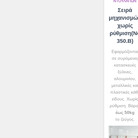
ΝΤΟΥΛΑΠΏΝ
Σειρά
μηχανισμώ
χωρίς
ρύθμιση(N
350.Β)
Εφαρμόζοντα
σε συρόμενε
κατασκευές
ξύλινες,
αλουμινίου,
μεταλλικές κα
πλαστικές κάθ
είδους. Χωρί
ρύθμιση. Βάρ
έως 50kg
το ζεύγος.