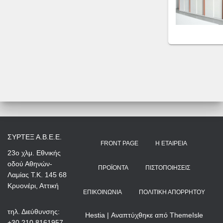
ΣΥΡΤΕΞ Α.Β.Ε.Ε.
FRONT PAGE
Η ΕΤΑΙΡΕΊΑ
23ο χλμ. Εθνικής
οδού Αθηνών-
ΠΡΟΪΌΝΤΑ
ΠΙΣΤΟΠΟΙΉΣΕΙΣ
Λαμίας Τ.Κ. 145 68
Κρυονέρι, Αττική
ΕΠΙΚΟΙΝΩΝΊΑ
ΠΟΛΙΤΙΚΉ ΑΠΟΡΡΉΤΟΥ
τηλ. Διεύθυνσης:
Hestia | Αναπτύχθηκε από
ThemeIsle
+30 210 8161957 –