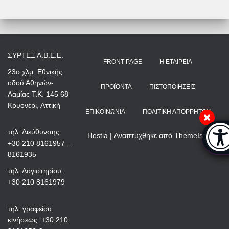
ΣΥΡΤΕΞ Α.Β.Ε.Ε.
FRONT PAGE
Η ΕΤΑΙΡΕΊΑ
23ο χλμ. Εθνικής
οδού Αθηνών-
ΠΡΟΪΌΝΤΑ
ΠΙΣΤΟΠΟΙΉΣΕΙΣ
Λαμίας Τ.Κ. 145 68
Κρυονέρι, Αττική
ΕΠΙΚΟΙΝΩΝΊΑ
ΠΟΛΙΤΙΚΉ ΑΠΟΡΡΉΤΟΥ
Μπάρ
τηλ. Διεύθυνσης:
Hestia | Αναπτύχθηκε από
ThemeIsle
+30 210 8161957 –
8161935
τηλ. Λογιστηρίου:
+30 210 8161979
τηλ. γραφείου
κινήσεως: +30 210