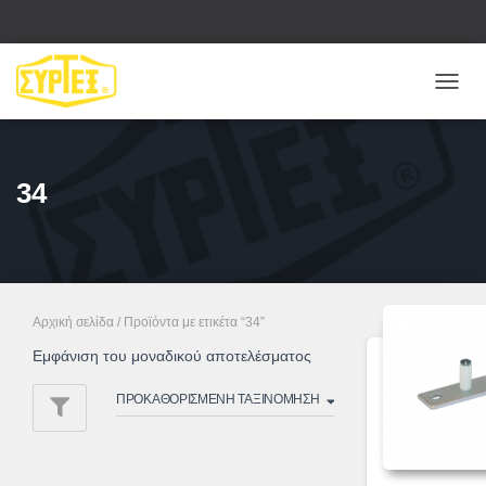
ΕΝΑΛ
ΠΛΟΉ
34
Αρχική σελίδα
/ Προϊόντα με ετικέτα “34”
Εμφάνιση του μοναδικού αποτελέσματος