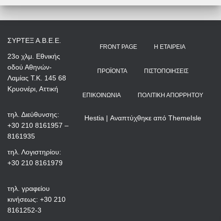
ΣΥΡΤΕΞ Α.Β.Ε.Ε.
FRONT PAGE
Η ΕΤΑΙΡΕΊΑ
23ο χλμ. Εθνικής
οδού Αθηνών-
ΠΡΟΪΌΝΤΑ
ΠΙΣΤΟΠΟΙΉΣΕΙΣ
Λαμίας Τ.Κ. 145 68
Κρυονέρι, Αττική
ΕΠΙΚΟΙΝΩΝΊΑ
ΠΟΛΙΤΙΚΉ ΑΠΟΡΡΉΤΟΥ
τηλ. Διεύθυνσης:
Hestia | Αναπτύχθηκε από
ThemeIsle
+30 210 8161957 –
8161935
τηλ. Λογιστηρίου:
+30 210 8161979
τηλ. γραφείου
κινήσεως: +30 210
8161252-3