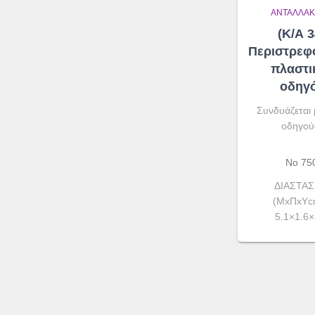
ΑΝΤΑΛΛΑΚ
(Κ/Α 3
Περιστρεφ
πλαστι
οδηγ
Συνδυάζεται 
οδηγού
No 75
ΔΙΑΣΤΑΣ
(ΜxΠxΥcm
5.1×1.6×