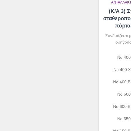
ΑΝΤΑΛΛΑΚΤ
(K/A 3) 
σταθεροπο
πόρτα
Συνδυάζεται μ
οδηγούς
Νο 400
Νο 400 Χ
Νο 400 Β.
Νο 600
Νο 600 Β.
Νο 650