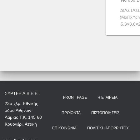
Νο 650 Β.
ΔΙΑΣΤΑΣΕ
(ΜxΠxΥcm
5.3×3.6×
ΣΥΡΤΕΞ Α.Β.Ε.Ε.
FRONT PAGE
Η ΕΤΑΙΡΕΊΑ
23ο χλμ. Εθνικής
οδού Αθηνών-
ΠΡΟΪΌΝΤΑ
ΠΙΣΤΟΠΟΙΉΣΕΙΣ
Λαμίας Τ.Κ. 145 68
Κρυονέρι, Αττική
ΕΠΙΚΟΙΝΩΝΊΑ
ΠΟΛΙΤΙΚΉ ΑΠΟΡΡΉΤΟΥ