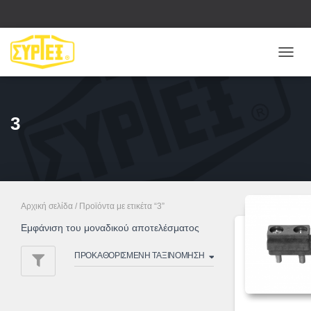
ΕΝΑΛ
ΠΛΟΉ
3
Αρχική σελίδα
/ Προϊόντα με ετικέτα “3”
Εμφάνιση του μοναδικού αποτελέσματος